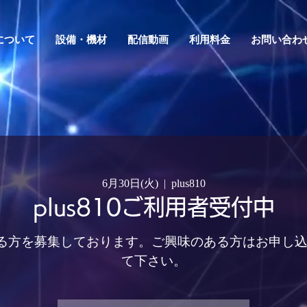
0について
設備・機材
配信動画
利用料金
お問い合わ
6月30日(火)
  |  
plus810
plus810ご利用者受付中
用頂ける方を募集しております。ご興味のある方はお申し
て下さい。